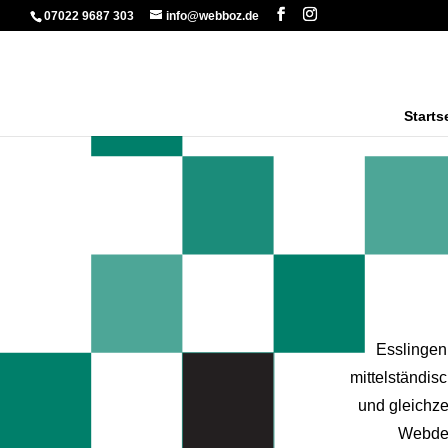
07022 9687 303
info@webboz.de
Starts
Esslingen
mittelständis
und gleichze
Webdes