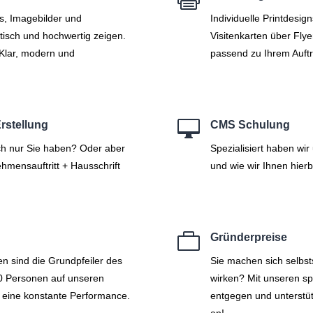
os, Imagebilder und
Individuelle Printdesig
tisch und hochwertig zeigen.
Visitenkarten über Flye
 Klar, modern und
passend zu Ihrem Auftri

rstellung
CMS Schulung
lich nur Sie haben? Oder aber
Spezialisiert haben wi
ehmensauftritt + Hausschrift
und wie wir Ihnen hierb

Gründerpreise
n sind die Grundpfeiler des
Sie machen sich selbst
30 Personen auf unseren
wirken? Mit unseren s
t eine konstante Performance.
entgegen und unterstü
an!