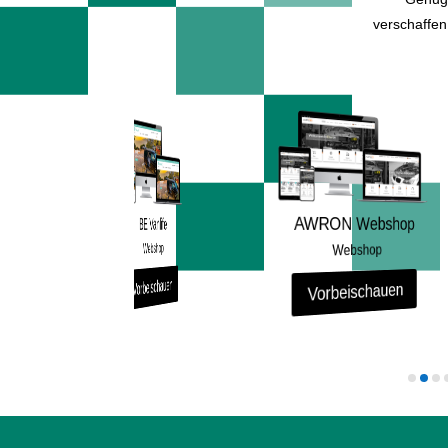
verschaffen
Pa
AWRON Webshop
BE Vanlife
Webshop
Webshop
Vo
Vorbeischauen
Vorbeischauen