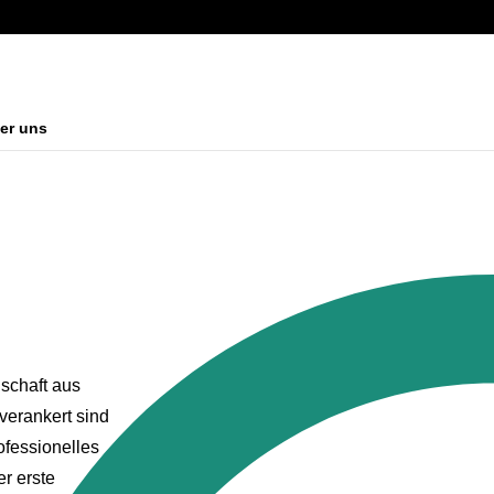
er uns
schaft aus
verankert sind
ofessionelles
r erste