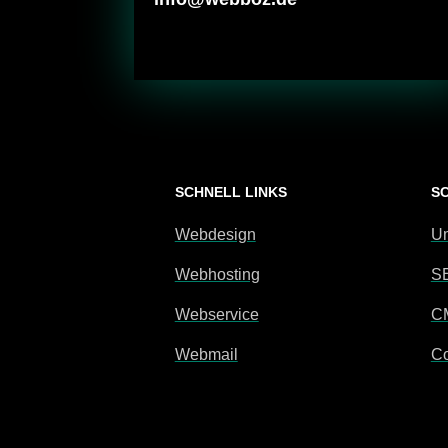
SCHNELL LINKS
S
Webdesign
Um
Webhosting
S
Webservice
C
Webmail
Co