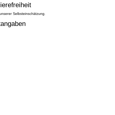
erefreiheit
 unserer Selbsteinschätzung.
tangaben