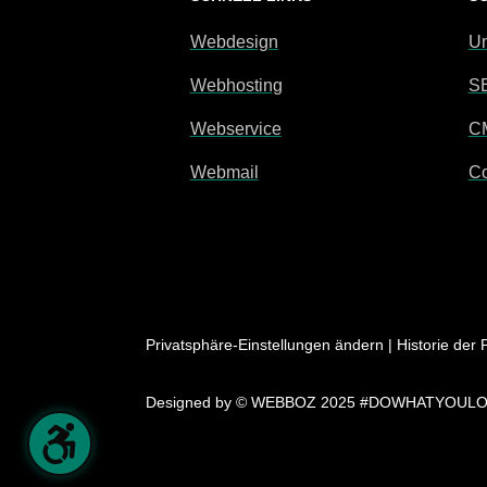
Webdesign
Um
Webhosting
S
Webservice
C
Webmail
Co
Privatsphäre-Einstellungen ändern
|
Historie der 
Designed by
© WEBBOZ 2025 #DOWHATYOUL